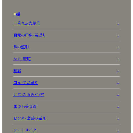
顔
二重まぶた整形
目元の印象・若返り
鼻の整形
シミ・肝斑
輪郭
口元・アゴ周り
シワ・たるみ・毛穴
まつ毛美容液
ピアス・出雲の福耳
アートメイク