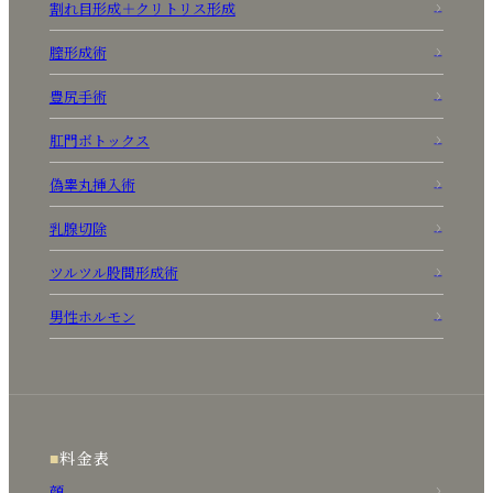
割れ目形成＋クリトリス形成
膣形成術
豊尻手術
肛門ボトックス
偽睾丸挿入術
乳腺切除
ツルツル股間形成術
男性ホルモン
料金表
顔