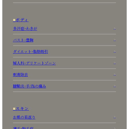
ボディ
多汗症・わきが
バスト・豊胸
ダイエット・脂肪吸引
婦人科・デリケートゾーン
刺青除去
腱鞘炎・手/指の痛み
スキン
お肌の若返り
薄毛・脱毛症