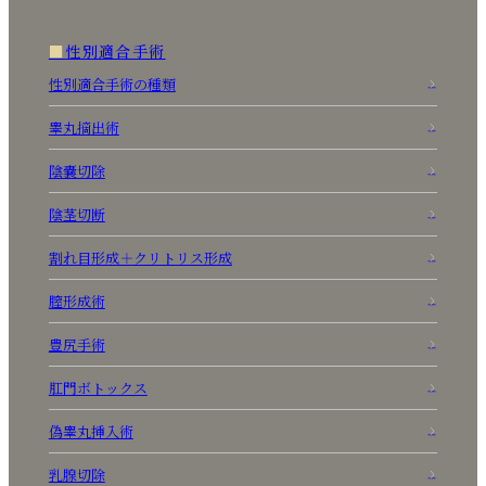
性別適合手術
性別適合手術の種類
睾丸摘出術
陰嚢切除
陰茎切断
割れ目形成＋クリトリス形成
膣形成術
豊尻手術
肛門ボトックス
偽睾丸挿入術
乳腺切除