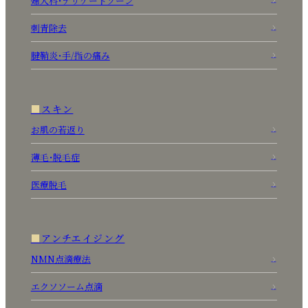
婦人科・デリケートゾーン
刺青除去
腱鞘炎・手/指の痛み
スキン
お肌の若返り
薄毛・脱毛症
医療脱毛
アンチエイジング
NMN点滴療法
エクソソーム点滴