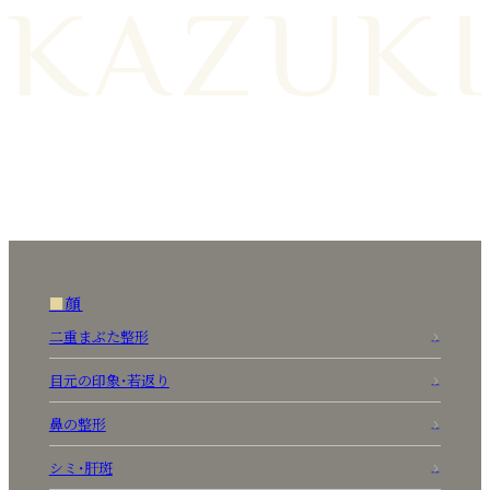
顔
二重まぶた整形
目元の印象・若返り
鼻の整形
シミ・肝斑