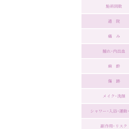
施術回数
通院
痛み
腫れ・内出血
麻酔
傷跡
メイク・洗顔
シャワー・入浴・運動
副作用・リスク