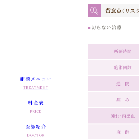
留意点（リス
切らない治療
所要時間
施術回数
施術メニュー
通院
TREATMENT
痛み
料金表
PRICE
腫れ・内出血
医師紹介
麻酔
DOCTOR