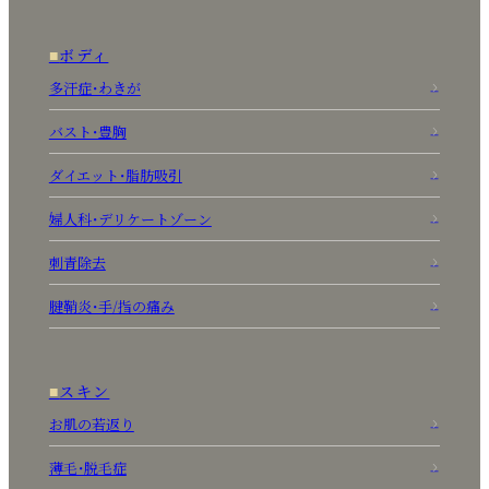
ボディ
多汗症・わきが
バスト・豊胸
ダイエット・脂肪吸引
婦人科・デリケートゾーン
刺青除去
腱鞘炎・手/指の痛み
スキン
お肌の若返り
薄毛・脱毛症