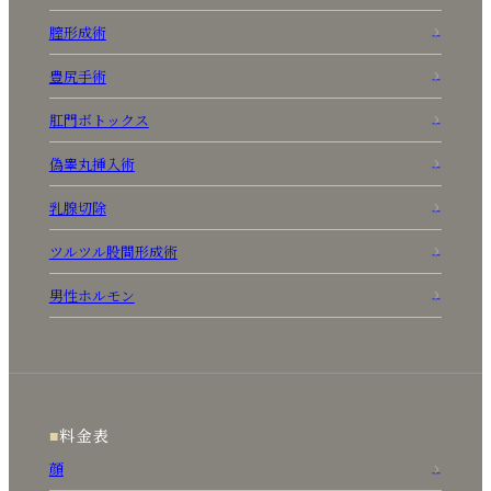
膣形成術
豊尻手術
肛門ボトックス
偽睾丸挿入術
乳腺切除
ツルツル股間形成術
男性ホルモン
料金表
顔