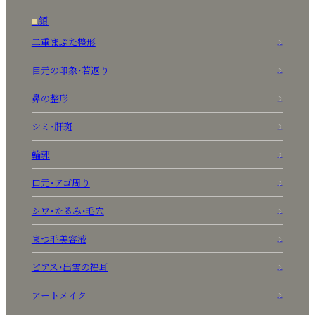
顔
二重まぶた整形
目元の印象・若返り
鼻の整形
シミ・肝斑
輪郭
口元・アゴ周り
シワ・たるみ・毛穴
まつ毛美容液
ピアス・出雲の福耳
アートメイク