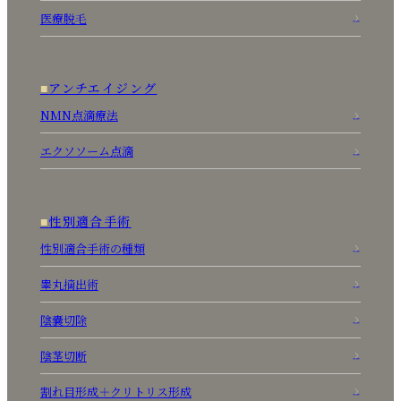
医療脱毛
アンチエイジング
NMN点滴療法
エクソソーム点滴
性別適合手術
性別適合手術の種類
睾丸摘出術
陰嚢切除
陰茎切断
割れ目形成＋クリトリス形成